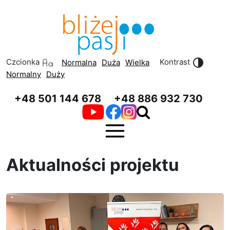
Przeskocz do treści
Przeskocz do menu
Czcionka
Kontrast
Normalna
Duża
Wielka
Normalny
Duży
+48 501 144 678
+48 886 932 730
Aktualności projektu