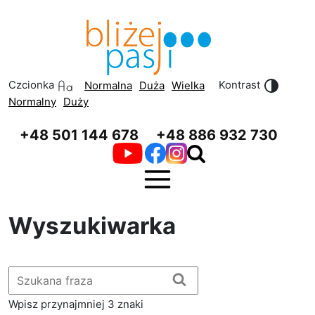
Przeskocz do treści
Przeskocz do menu
Czcionka
Kontrast
Normalna
Duża
Wielka
Normalny
Duży
+48 501 144 678
+48 886 932 730
Wyszukiwarka
Szukaj
Wpisz przynajmniej 3 znaki