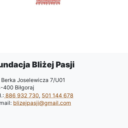
undacja Bliżej Pasji
. Berka Joselewicza 7/U01
-400 Biłgoraj
.:
886 932 730
,
501 144 678
mail:
blizejpasji@gmail.com