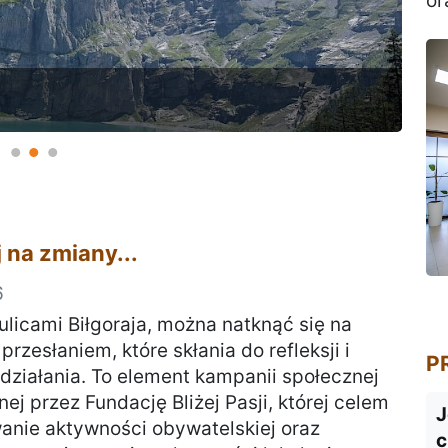
or
 kupić ani zaplanować. Trzeba je po
Nie czekaj na zmiany...
Komu mogę pomóc dzisiaj?
Są rzeczy, których nie da się kupić ani zapl
 na zmiany...
6
ulicami Biłgoraja, można natknąć się na
 przesłaniem, które skłania do refleksji i
P
działania. To element kampanii społecznej
j przez Fundację Bliżej Pasji, której celem
J
anie aktywności obywatelskiej oraz
c