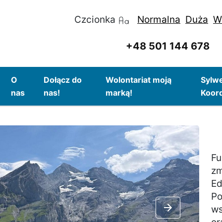
Czcionka
Normalna
Duża
W
+48 501 144 678
O
Dołącz do
Wolontariat moją
Sylwe
nas
nas!
marką!
Koor
Fu
zm
Ed
Po
NASTĘPNY S
ws