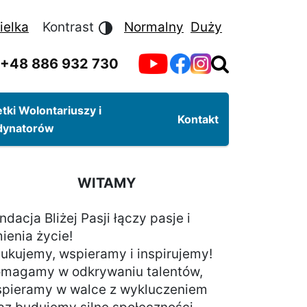
ielka
Kontrast
Normalny
Duży
+48 886 932 730
tki Wolontariuszy i
Kontakt
dynatorów
WITAMY
ndacja Bliżej Pasji łączy pasje i
ienia życie!
ukujemy, wspieramy i inspirujemy!
magamy w odkrywaniu talentów,
LIDE
pieramy w walce z wykluczeniem