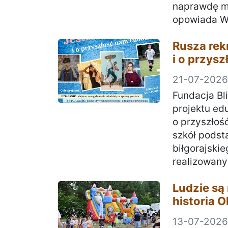
naprawdę mo
opowiada Wo
Rusza rek
i o przys
21-07-2026
Fundacja Bl
projektu ed
o przyszłoś
szkół pods
biłgorajskie
realizowany
Ludzie są 
historia Ol
13-07-2026