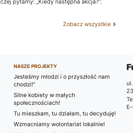
aczej pytamy: „Kiedy następna akcja?”.
Zobacz wszystkie
F
NASZE PROJEKTY
Jesteśmy młodzi i o przyszłość nam
ul
chodzi!"
23
Silne kobiety w małych
Tel
społecznościach!
E-
Tu mieszkam, tu działam, tu decyduję!
Wzmacniamy wolontariat lokalnie!