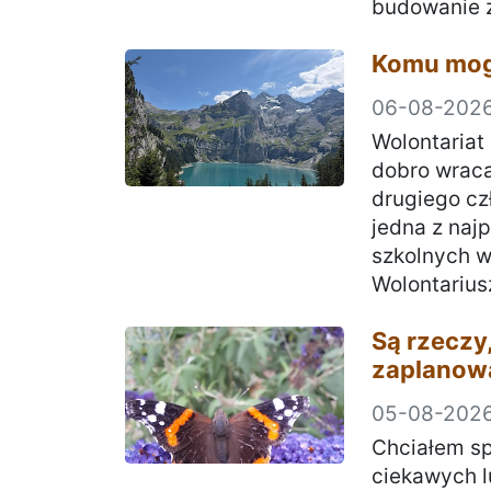
budowanie z
Komu mog
06-08-202
Wolontariat
dobro wraca
drugiego czł
jedna z najp
szkolnych w
Wolontarius
Są rzeczy,
zaplanowa
05-08-202
Chciałem s
ciekawych l