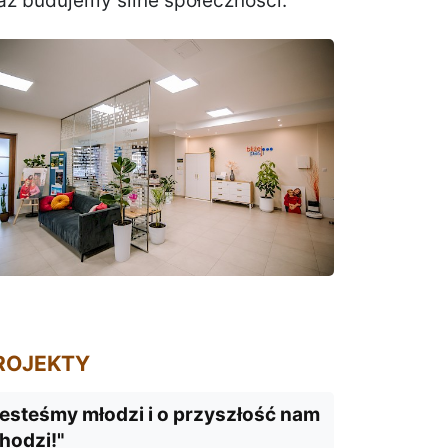
az budujemy silne społeczności.
anować. Trzeba je po prostu przeżyć...
ROJEKTY
esteśmy młodzi i o przyszłość nam
hodzi!"