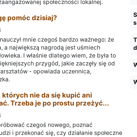
aangażowanej społeczności lokalnej.
S
ę pomóc dzisiaj?
s
6
 nauczył mnie czegoś bardzo ważnego: że
T
, a największą nagrodą jest uśmiech
d
owieka. I właśnie dlatego wiem, że była to
iękniejszych przygód, jakie zaczęły się od
W
arsztatów - opowiada uczennica,
zka.
W
 których nie da się kupić ani
ć. Trzeba je po prostu przeżyć...
6
próbować czegoś nowego, poznać
udzi i przekonać się, czy działanie społeczne