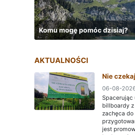
Są rzeczy, których nie da się
prostu przeżyć...
AKTUALNOŚCI
Nie czekaj
06-08-202
Spacerując 
billboardy z
zachęca do 
przygotowane
jest promow