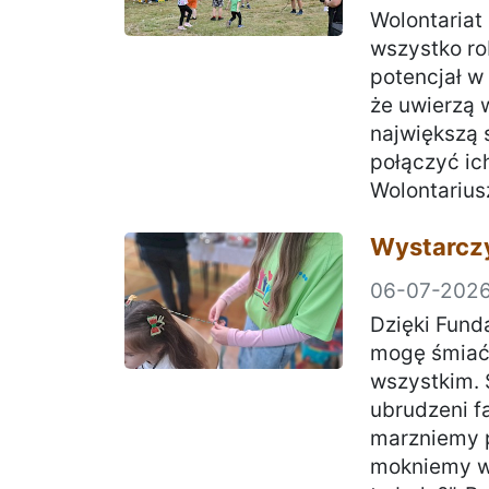
Wolontariat 
wszystko ro
potencjał w 
że uwierzą 
największą 
połączyć ic
Wolontarius
Wystarczy
06-07-202
Dzięki Funda
mogę śmiać 
wszystkim. 
ubrudzeni fa
marzniemy 
mokniemy w 