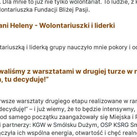
la mnie to już nie tylko wolontariat. To ludzie, z 
ntariuszka Fundacji Bliżej Pasji.
ani Heleny - Wolontariuszki i liderki
6
tariuszką i liderką grupy nauczyło mnie pokory i 
aliśmy z warsztatami w drugiej turze w 
, tu decyduję!”
6
rwsze warsztaty drugiego etapu realizowane w ra
decyduję!” – i już wiemy, że to będzie intensywny,
 od samego początku zaangażowały się Miejska i
lni partnerzy: KGW w Smólsku Dużym, OSP KSRG S
czyła ich wspólna energia, otwartość i chęć realne