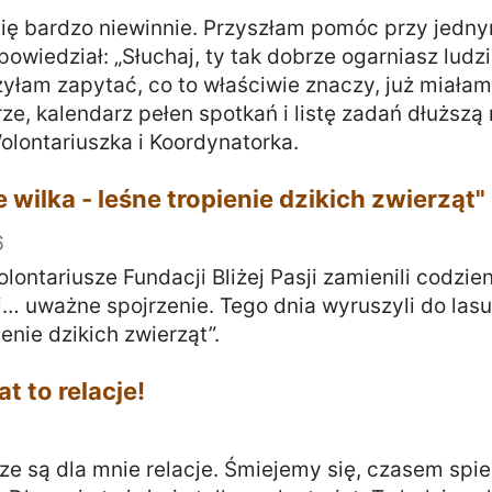
się bardzo niewinnie. Przyszłam pomóc przy jedn
powiedział: „Słuchaj, ty tak dobrze ogarniasz lud
żyłam zapytać, co to właściwie znaczy, już miała
e, kalendarz pełen spotkań i listę zadań dłuższą 
lontariuszka i Koordynatorka.
e wilka - leśne tropienie dzikich zwierząt"
6
olontariusze Fundacji Bliżej Pasji zamienili codzi
i… uważne spojrzenie. Tego dnia wyruszyli do lasu
ienie dzikich zwierząt”.
t to relacje!
ze są dla mnie relacje. Śmiejemy się, czasem spi