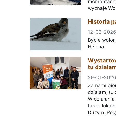
momentach. D
wyznaje Wolo
Historia p
12-02-202
Bycie wolon
Helena.
Wystartow
tu działam
29-01-202
Za nami pie
działam, tu 
W działania
także loka
Dużym. Połą