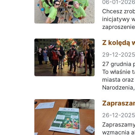
06-01-202
Chcesz zrob
inicjatywy w
zaproszenie 
Z kolędą 
29-12-202
27 grudnia 
To właśnie 
miasta oraz
Narodzenia,
Zapraszam
26-12-202
Zapraszamy 
wzmacnia ak