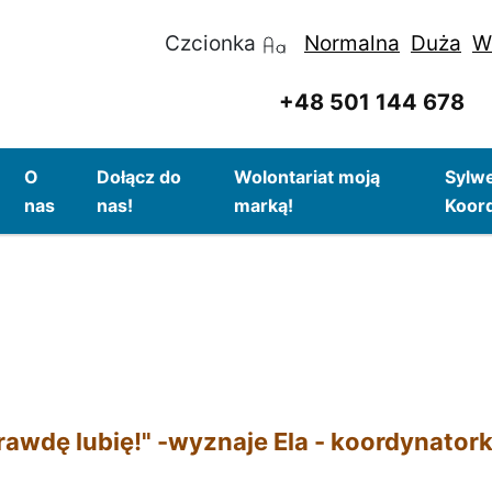
Czcionka
Normalna
Duża
W
+48 501 144 678
O
Dołącz do
Wolontariat moją
Sylwe
nas
nas!
marką!
Koor
prawdę lubię!" -wyznaje Ela - koordynator
6