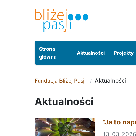
Przeskocz do treści
Przeskocz do menu
Strona
Aktualności
Projekty
główna
Aktualności
Fundacja Bliżej Pasji
Aktualności
"Ja to na
13-03-202