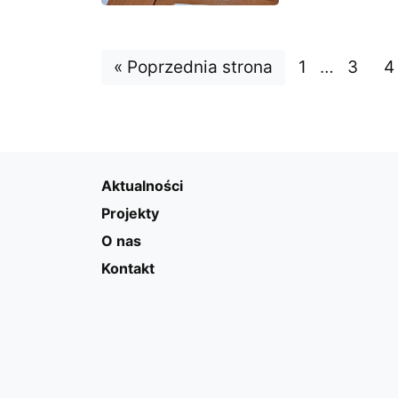
Strona:
Strona:
Strona
S
« Poprzednia strona
1
…
3
4
Aktualności
Projekty
O nas
Kontakt