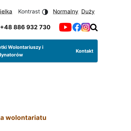
ielka
Kontrast
Normalny
Duży
+48 886 932 730
tki Wolontariuszy i
Kontakt
dynatorów
ka wolontariatu