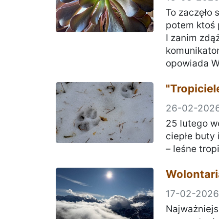
To zaczęło 
potem ktoś 
I zanim zdą
komunikatorz
opowiada Wo
"Tropiciel
26-02-202
25 lutego w
ciepłe buty 
– leśne trop
Wolontaria
17-02-2026
Najważniejs