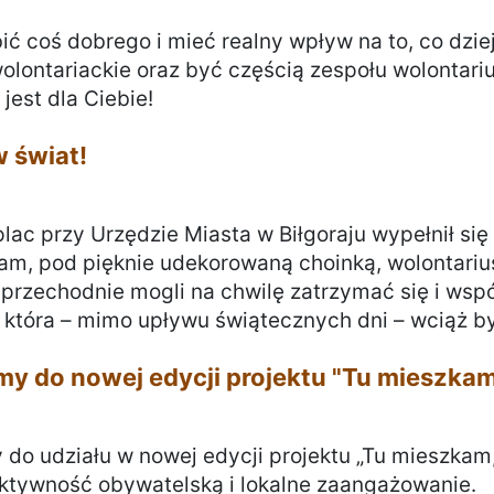
6
ić coś dobrego i mieć realny wpływ na to, co dzie
olontariackie oraz być częścią zespołu wolontarius
jest dla Ciebie!
w świat!
5
plac przy Urzędzie Miasta w Biłgoraju wypełnił si
tam, pod pięknie udekorowaną choinką, wolontarius
 przechodnie mogli na chwilę zatrzymać się i ws
 która – mimo upływu świątecznych dni – wciąż by
y do nowej edycji projektu "Tu mieszkam,
5
do udziału w nowej edycji projektu „Tu mieszkam, 
tywność obywatelską i lokalne zaangażowanie.