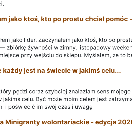
i.
m jako ktoś, kto po prostu chciał pomóc -
łem jako lider. Zaczynałem jako ktoś, kto po pros
 — zbiórkę żywności w zimny, listopadowy weekend
 miejsce przy wejściu do sklepu. Myślałem, że to 
 każdy jest na świecie w jakimś celu...
który pędzi coraz szybciej znalazłam sens mojego i
w jakimś celu. Być może moim celem jest zatrzyman
i i poświecić im swój czas i uwagę
a Minigranty wolontariackie - edycja 202