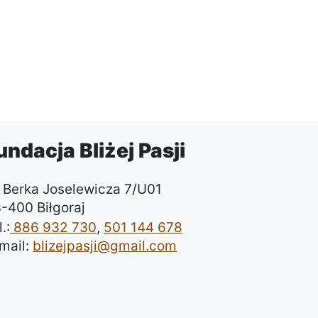
undacja Bliżej Pasji
. Berka Joselewicza 7/U01
-400 Biłgoraj
.:
886 932 730
,
501 144 678
mail:
blizejpasji@gmail.com