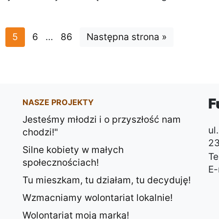
:
trona:
Aktualna strona:
Strona:
Strona:
Strona:
5
6
…
86
Następna strona »
F
NASZE PROJEKTY
Jesteśmy młodzi i o przyszłość nam
ul
chodzi!"
23
Silne kobiety w małych
Tel
społecznościach!
E-
Tu mieszkam, tu działam, tu decyduję!
Wzmacniamy wolontariat lokalnie!
Wolontariat moją marką!