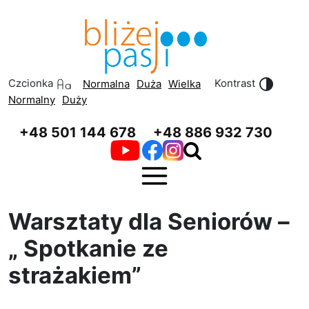
Przeskocz do treści
Przeskocz do menu
Czcionka
Kontrast
Normalna
Duża
Wielka
Normalny
Duży
+48 501 144 678
+48 886 932 730
Warsztaty dla Seniorów –
„ Spotkanie ze
strażakiem”