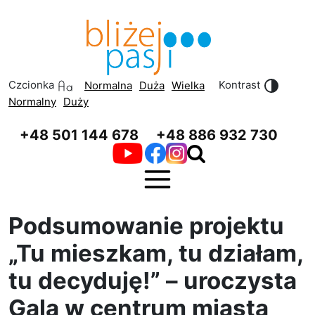
Przeskocz do treści
Przeskocz do menu
Czcionka
Kontrast
Normalna
Duża
Wielka
Normalny
Duży
+48 501 144 678
+48 886 932 730
Podsumowanie projektu
„Tu mieszkam, tu działam,
tu decyduję!” – uroczysta
Gala w centrum miasta