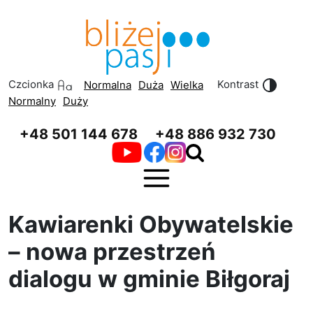
Przeskocz do treści
Przeskocz do menu
Czcionka
Kontrast
Normalna
Duża
Wielka
Normalny
Duży
+48 501 144 678
+48 886 932 730
Kawiarenki Obywatelskie
– nowa przestrzeń
dialogu w gminie Biłgoraj