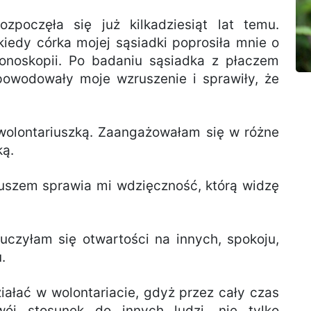
zpoczęła się już kilkadziesiąt lat temu.
kiedy córka mojej sąsiadki poprosiła mnie o
onoskopii. Po badaniu sąsiadka z płaczem
powodowały moje wzruszenie i sprawiły, że
olontariuszką. Zaangażowałam się w różne
ką.
iuszem sprawia mi wdzięczność, którą widzę
uczyłam się otwartości na innych, spokoju,
.
iałać w wolontariacie, gdyż przez cały czas
wój stosunek do innych ludzi, nie tylko