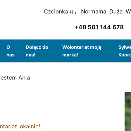
Czcionka
Normalna
Duża
W
+48 501 144 678
O
Dołącz do
Wolontariat moją
Sylwe
nas
nas!
marką!
Koor
Jestem Ania
ariat lokalnie!
.