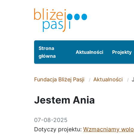
Przeskocz do treści
Przeskocz do menu
Strona
Aktualności
Projekty
główna
Fundacja Bliżej Pasji
Aktualności
Jestem Ania
07-08-2025
Dotyczy projektu:
Wzmacniamy wolont