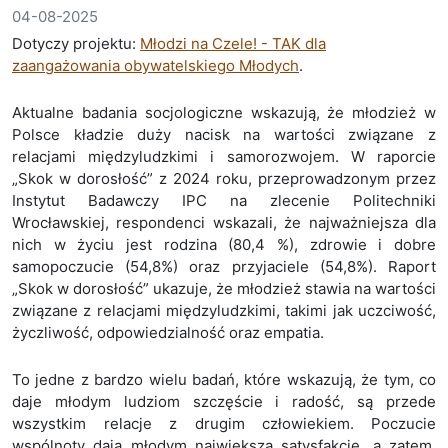
04-08-2025
Dotyczy projektu:
Młodzi na Czele! - TAK dla
zaangażowania obywatelskiego Młodych
.
Aktualne badania socjologiczne wskazują, że młodzież w
Polsce kładzie duży nacisk na wartości związane z
relacjami międzyludzkimi i samorozwojem. W raporcie
„Skok w dorosłość” z 2024 roku, przeprowadzonym przez
Instytut Badawczy IPC na zlecenie Politechniki
Wrocławskiej, respondenci wskazali, że najważniejsza dla
nich w życiu jest rodzina (80,4 %), zdrowie i dobre
samopoczucie (54,8%) oraz przyjaciele (54,8%). Raport
„Skok w dorosłość” ukazuje, że młodzież stawia na wartości
związane z relacjami międzyludzkimi, takimi jak uczciwość,
życzliwość, odpowiedzialność oraz empatia.
To jedne z bardzo wielu badań, które wskazują, że tym, co
daje młodym ludziom szczęście i radość, są przede
wszystkim relacje z drugim człowiekiem.
Poczucie
wspólnoty dają młodym największą satysfakcję, a zatem,