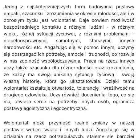
Jedną z najskuteczniejszych form budowania postawy
empatii, szacunku i zrozumienia w okresie młodości, ale i w
dorosłym życiu jest wolontariat. Daje bowiem możliwość
bezpośredniego kontaktu z różnymi ludźmi - w różnym
wieku, różnej sytuacji życiowej, z różnymi problemami -
niepełnosprawnymi, samotnymi, starszymi, innych
narodowości etc. Angażując się w pomoc innym, uczymy
się dostrzegać ich potrzeby, emocje i trudności, co rozwija
w nas zdolność współodczuwania. Praca na rzecz innych
uczy także szacunku dla różnorodności oraz zrozumienia,
że każdy ma swoją unikalną sytuację życiową i swoją
własną historię, która go ukształtowała. Dzięki temu
wolontariat kształtuje otwartość, tolerancję i wrażliwość na
drugiego człowieka. Uczy również docenienia, tego, co się
ma, otwiera serce na potrzeby innych osób, ogranicza
postawę egoistyczną i egocentryczną.
Wolontariat może przynieść realne zmiany w naszej
postawie wobec świata i innych ludzi. Angażując się w
działania na rzecz potrzebujących, stajemy się bardziej