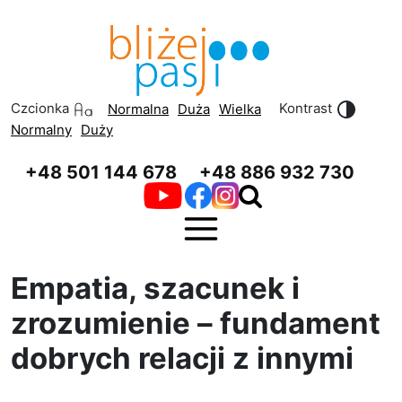
Przeskocz do treści
Przeskocz do menu
Czcionka
Kontrast
Normalna
Duża
Wielka
Normalny
Duży
+48 501 144 678
+48 886 932 730
Empatia, szacunek i
zrozumienie – fundament
dobrych relacji z innymi