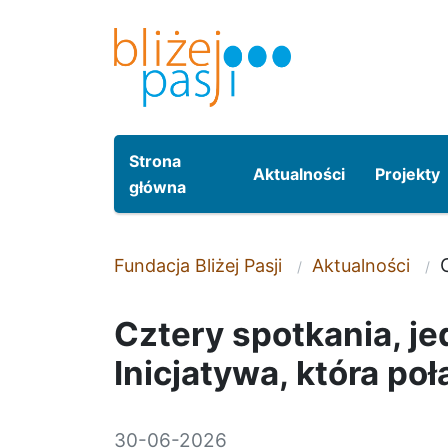
Przeskocz do treści
Przeskocz do menu
Strona
Aktualności
Projekty
główna
Fundacja Bliżej Pasji
Aktualności
Cztery spotkania, je
Inicjatywa, która poł
30-06-2026