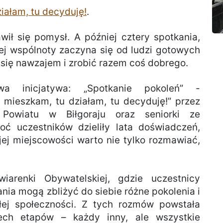
iałam, tu decyduję!
.
ił się pomysł. A później cztery spotkania,
nej wspólnoty zaczyna się od ludzi gotowych
 się nawzajem i zrobić razem coś dobrego.
wa inicjatywa: „Spotkanie pokoleń” -
 mieszkam, tu działam, tu decyduję!” przez
Powiatu w Biłgoraju oraz seniorki ze
oć uczestników dzieliły lata doświadczeń,
jej miejscowości warto nie tylko rozmawiać,
iarenki Obywatelskiej, gdzie uczestnicy
łania mogą zbliżyć do siebie różne pokolenia i
łej społeczności. Z tych rozmów powstała
rech etapów – każdy inny, ale wszystkie