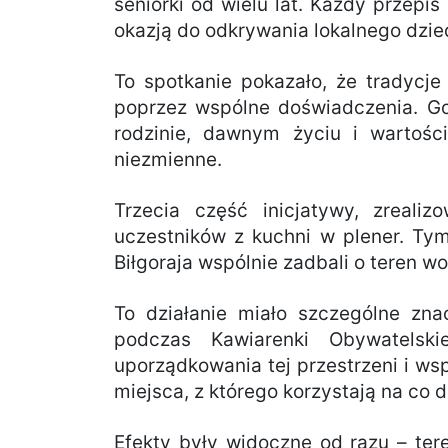
seniorki od wielu lat. Każdy przepis
okazją do odkrywania lokalnego dzie
To spotkanie pokazało, że tradycje 
poprzez wspólne doświadczenia. Go
rodzinie, dawnym życiu i wartośc
niezmienne.
Trzecia część inicjatywy, zreali
uczestników z kuchni w plener. Tym
Biłgoraja wspólnie zadbali o teren wo
To działanie miało szczególne zna
podczas Kawiarenki Obywatelski
uporządkowania tej przestrzeni i ws
miejsca, z którego korzystają na co d
Efekty były widoczne od razu – tere