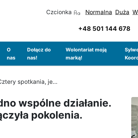
Czcionka
Normalna
Duża
W
+48 501 144 678
O
Dołącz do
Wolontariat moją
Sylwe
nas
nas!
marką!
Koor
Cztery spotkania, jedno wspólne działanie. Inicjatywa, która połączyła pokolenia.
dno wspólne działanie.
ączyła pokolenia.