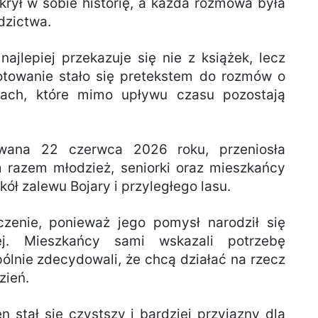
 krył w sobie historię, a każda rozmowa była
dzictwa.
najlepiej przekazuje się nie z książek, lecz
towanie stało się pretekstem do rozmów o
iach, które mimo upływu czasu pozostają
zowana 22 czerwca 2026 roku, przeniosła
 razem młodzież, seniorki oraz mieszkańcy
kół zalewu Bojary i przyległego lasu.
czenie, ponieważ jego pomysł narodził się
ej. Mieszkańcy sami wskazali potrzebę
pólnie zdecydowali, że chcą działać na rzecz
zień.
n stał się czystszy i bardziej przyjazny dla